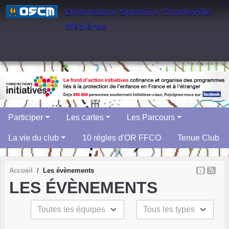
Panneau de gestion des cookies
Orientation Sportive Charleville
Mézières
Participer
Les cartes
Les Parcours
La vie du club
10 régles d'OR FFCO
Tenue Club
Accueil
Les évènements
LES ÉVÈNEMENTS